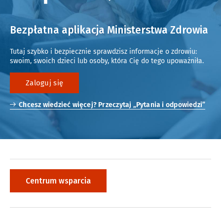
Poznaj Elektroniczną Dokumentację Medyczną
Na ratunek
Bezpłatna aplikacja Ministerstwa Zdrowia
Pogotowie i numer alarmowy
Tutaj szybko i bezpiecznie sprawdzisz informacje o zdrowiu:
swoim, swoich dzieci lub osoby, która Cię do tego upoważniła.
Nocna i świąteczna opieka zdrowotna
Szpitalny Oddział Ratunkowy (SOR)
Zaloguj się
Profilaktyka
Chcesz wiedzieć więcej? Przeczytaj „Pytania i odpowiedzi”
Programy profilaktyczne
Zapobiegaj zamiast leczyć
Jak żyć z chorobą
Znajdź swoją dietę
Centrum wsparcia
Szczepienie ratuje życie
Załatw sprawę