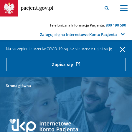
pacjent.gov.pl
Fraza
Fraza
wyszukiwania
wyszukiwania
Telefoniczna Informacja Pacjenta:
800 190 590
Aktualności
Zaloguj się na Internetowe Konto Pacjenta
Co nowego na IKP
Szukaj
Na szczepienie przeciw
-19 zapisz się przez e-rejestrację
COVID
Koronawirus
Rejestr chorób rzadkich
Zapisz się
Internetowe Konto Pacjenta
Jak się zalogować na IKP
Strona główna
IKP — centrum wsparcia
Poznaj e-receptę
Poznaj e-skierowanie
Poznaj e-zwolnienie