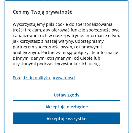
Cenimy Twoją prywatność
Wykorzystujemy pliki cookie do spersonalizowania
treści i reklam, aby oferować funkcje społecznościowe
i analizować ruch w naszej witrynie. Informacje o tym,
jak korzystasz z naszej witryny, udostępniamy
partnerom społecznościowym, reklamowym i
analitycznym. Partnerzy mogą połączyć te informacje
z innymi danymi otrzymanymi od Ciebie lub
uzyskanymi podczas korzystania z ich usług.
Przejdź do polityka prywatności
Ustaw zgody
Akceptuję niezbędne
Portal pacjent.gov.pl został utworzony i sfinansowany ze środków UE w
ramach projektu POPC.02.01.00-00-0066/17-09 „Elektroniczna platforma
Akceptuję wszystko
gromadzenia, analizy i udostępniania zasobów cyfrowych o zdarzeniach
medycznych (p1) - faza 2”. Całkowita wartość projektu: 292 384 371,57 zł.
Portal powstał w ramach realizacji jednego z celów projektu, jakim było
stworzenie platformy publikacyjnej, która służy udostępnianiu informacji