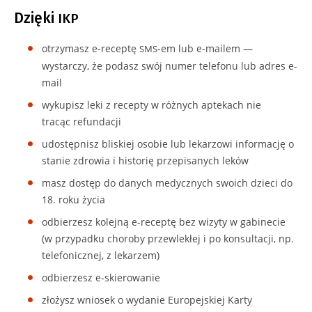
Szukam leku
Dzięki
IKP
Szukam wolnych terminów leczenia
otrzymasz e-receptę
-em lub e-mailem —
SMS
System zdrowia
wystarczy, że podasz swój numer telefonu lub adres e-
mail
Пацієнти з України
wykupisz leki z recepty w różnych aptekach nie
tracąc refundacji
udostępnisz bliskiej osobie lub lekarzowi informację o
stanie zdrowia i historię przepisanych leków
masz dostęp do danych medycznych swoich dzieci do
18. roku życia
odbierzesz kolejną e-receptę bez wizyty w gabinecie
(w przypadku choroby przewlekłej i po konsultacji, np.
telefonicznej, z lekarzem)
odbierzesz e-skierowanie
złożysz wniosek o wydanie Europejskiej Karty