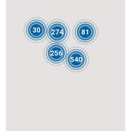
30
274
81
256
540