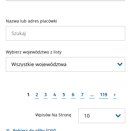
Nazwa lub adres placówki
Wybierz województwo z listy
1
2
3
4
5
6
7
…
119
›
Wpisów Na Stronę
Pobierz do pliku (CSV)