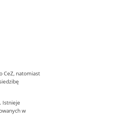
do CeZ, natomiast
siedzibę
 Istnieje
towanych w