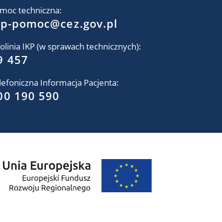
moc techniczna:
kp-pomoc@cez.gov.pl
folinia IKP (w sprawach technicznych):
9 457
lefoniczna Informacja Pacjenta:
00 190 590