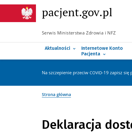
Poznaj e-receptę
pacjent.gov.pl
Co nowego na IKP
Poznaj e-skierowanie
Serwis Ministerstwa Zdrowia i NFZ
Koronawirus
Poznaj e-zwolnienie
Rejestr chorób rzadkich
Poznaj Elektroniczną
Aktualności
Internetowe Konto
Pacjenta
Na szczepienie przeciw
-19 zapisz się 
COVID
Strona główna
Deklaracja dos