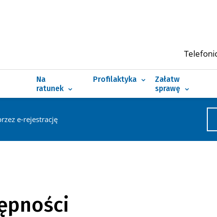
Zapobiegaj zamiast leczyć
Fraza
wyszukiwania
Pogotowie i numer alarmowy
Jak żyć z chorobą
Telefoni
Nocna i świąteczna opieka zdrowotna
Znajdź swoją dietę
Szukam leku
 Dokumentację Medyczną
Szpitalny Oddział Ratunkowy (SOR)
Szczepienie ratuje życie
Szukam wolnych
Na
Profilaktyka
Załatw
ratunek
sprawę
przez e-rejestrację
tępności