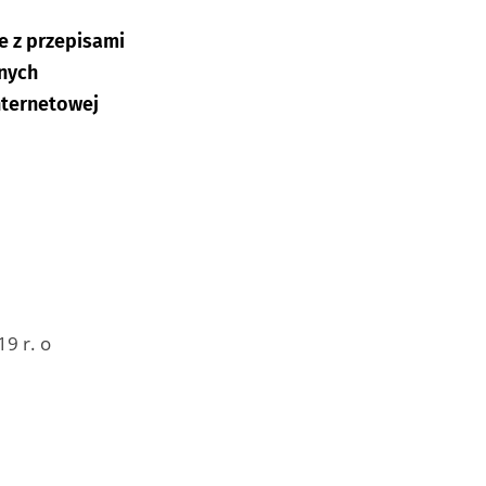
e z przepisami
lnych
nternetowej
9 r. o