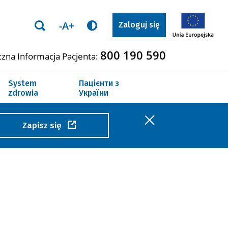
-A+
Zaloguj się
800 190 590
czna Informacja Pacjenta:
 terminów leczenia
System
Пацієнти з
zdrowia
України
Zapisz się