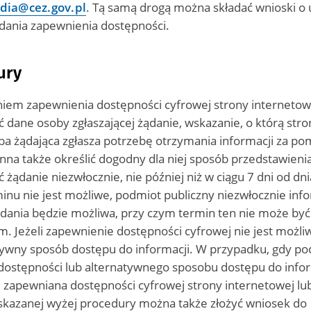
dia@cez.gov.pl
. Tą samą drogą można składać wnioski o
ądania zapewnienia dostępności.
ury
iem zapewnienia dostępności cyfrowej strony internetowe
 dane osoby zgłaszającej żądanie, wskazanie, o którą str
oba żądająca zgłasza potrzebę otrzymania informacji za p
a także określić dogodny dla niej sposób przedstawienia 
żądanie niezwłocznie, nie później niż w ciągu 7 dni od dni
inu nie jest możliwe, podmiot publiczny niezwłocznie inf
ądania będzie możliwa, przy czym termin ten nie może być 
m. Jeżeli zapewnienie dostępności cyfrowej nie jest możl
ywny sposób dostępu do informacji. W przypadku, gdy po
 dostępności lub alternatywnego sposobu dostępu do info
 zapewniana dostępności cyfrowej strony internetowej l
skazanej wyżej procedury można także złożyć wniosek do