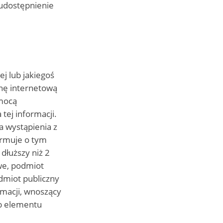
 udostępnienie
j lub jakiegoś
onę internetową
omocą
tej informacji.
a wystąpienia z
ormuje o tym
dłuższy niż 2
iwe, podmiot
dmiot publiczny
rmacji, wnoszący
ub elementu