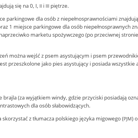
dują się na 0, I,
i
piętrze.
II
III
e parkingowe dla osób z niepełnosprawnościami znajdują
oraz 1 miejsce parkingowe dla osób niepełnosprawnych zna
 naprzeciwko marketu spożywczego (po przeciwnej stronie 
czeń można wejść z psem asystującym i psem przewodniki
jest przeszkolone jako pies asystujący i posiada wszystkie
brajla (za wyjątkiem windy, gdzie przyciski posiadają oz
ontrastowych dla osób słabowidzących.
a skorzystać z tłumacza polskiego języka migowego (
) 
PJM