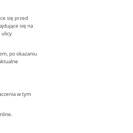
ce się przed
jdujące się na
ulicy
em, po okazaniu
 aktualne
naczenia w tym
online.