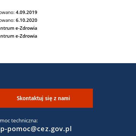
owano:
4.09.2019
owano:
6.10.2020
ntrum e-Zdrowia
ntrum e-Zdrowia
Skontaktuj się z nami
moc techniczna:
kp-pomoc@cez.gov.pl