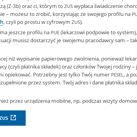
ą (Z-3b) oraz ci, którym to
wypłaca świadczenie chor
ZUS
ie – możesz to zrobić, korzystając ze swojego profilu na
P
ch
, czyli po prostu w cyfrowym
).
ZUS
 ma jeszcze profilu na
(lekarzowi podpowie to system),
PUE
tuacji musisz dostarczyć je swojemu pracodawcy sam – tak
ócej niż wypisanie papierowego zwolnienia, ponieważ leka
 (czyli płatnika składek) oraz członków Twojej rodziny – j
imi opiekować. Potrzebny jest tylko Twój numer
, a p
PESEL
upełnione przez system. Twój adres i dane płatnika skład
ież przez urządzenia mobilne, np. podczas wizyty domow
ZUS