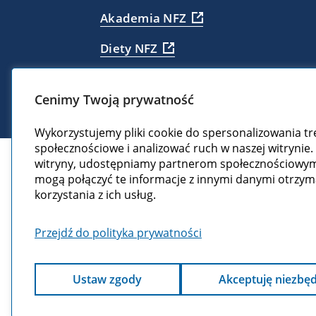
Akademia NFZ
Diety NFZ
Cenimy Twoją prywatność
Wykorzystujemy pliki cookie do spersonalizowania tre
społecznościowe i analizować ruch w naszej witrynie. 
witryny, udostępniamy partnerom społecznościowym,
mogą połączyć te informacje z innymi danymi otrzy
korzystania z ich usług.
Przejdź do polityka prywatności
Ustaw zgody
Akceptuję niezbę
Portal pacjent.gov.pl został utworzony i 
„Elektroniczna platforma gromadzenia, anal
Całkowita wartość projektu: 292 384 371,57 