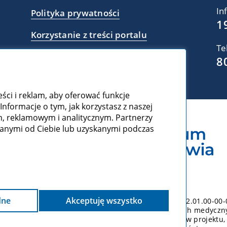
In
Polityka prywatności
1
Korzystanie z treści portalu
Te
8
ści i reklam, aby oferować funkcje
Informacje o tym, jak korzystasz z naszej
 reklamowym i analitycznym. Partnerzy
manymi od Ciebie lub uzyskanymi podczas
dne
Akceptuję wszystko
sfinansowany ze środków UE w ramach projektu POPC.02.01.00-00
izy i udostępniania zasobów cyfrowych o zdarzeniach medycznyc
zł. Portal powstał w ramach realizacji jednego z celów projektu,