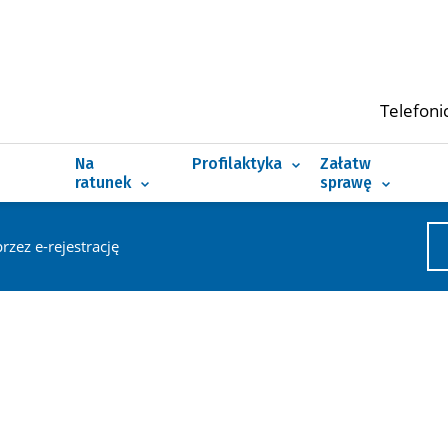
Zapobiegaj zamiast leczyć
Fraza
wyszukiwania
Pogotowie i numer alarmowy
Jak żyć z chorobą
Telefoni
Nocna i świąteczna opieka zdrowotna
Znajdź swoją dietę
Szukam leku
 Dokumentację Medyczną
Szpitalny Oddział Ratunkowy (SOR)
Szczepienie ratuje życie
Szukam wolnych
Na
Profilaktyka
Załatw
ratunek
sprawę
przez e-rejestrację