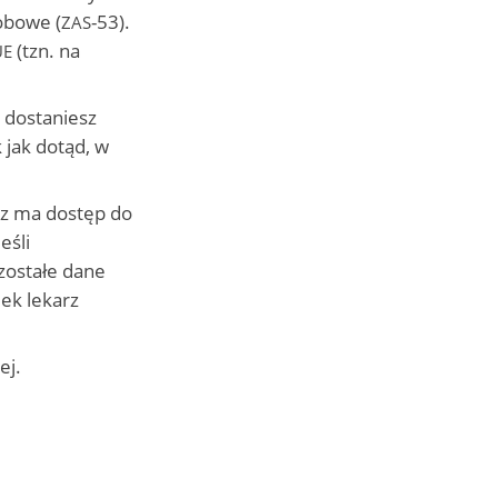
obowe (
-53).
ZAS
(tzn. na
UE
 dostaniesz
 jak dotąd, w
rz ma dostęp do
eśli
ozostałe dane
ek lekarz
ej.