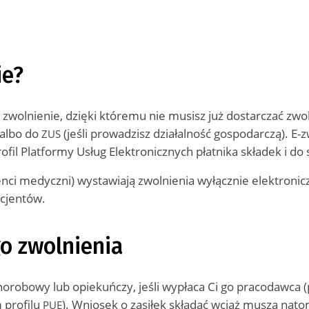
ie?
 zwolnienie, dzięki któremu nie musisz już dostarczać zwo
 albo do
(jeśli prowadzisz działalność gospodarczą). E-
ZUS
ofil Platformy Usług Elektronicznych płatnika składek i d
tenci medyczni) wystawiają zwolnienia wyłącznie elektroni
acjentów.
go zwolnienia
chorobowy lub opiekuńczy, jeśli wypłaca Ci go pracodawca
 profilu
). Wniosek o zasiłek składać wciąż muszą nat
PUE