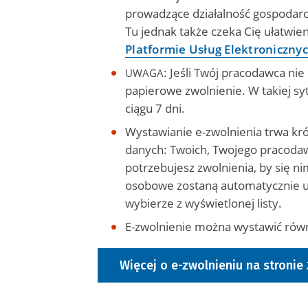
prowadzące działalność gospodarcz
Tu jednak także czeka Cię ułatwien
Platformie Usług Elektroniczny
: Jeśli Twój pracodawca nie
UWAGA
papierowe zwolnienie. W takiej sy
ciągu 7 dni.
Wystawianie e-zwolnienia trwa kr
danych: Twoich, Twojego pracodawcy
potrzebujesz zwolnienia, by się n
osobowe zostaną automatycznie uz
wybierze z wyświetlonej listy.
E-zwolnienie można wystawić równ
Więcej o e-zwolnieniu na stronie