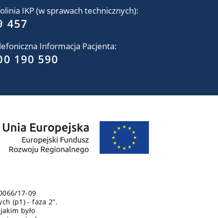
folinia IKP (w sprawach technicznych):
9 457
lefoniczna Informacja Pacjenta:
00 190 590
-0066/17-09
h (p1) - faza 2”.
 jakim było