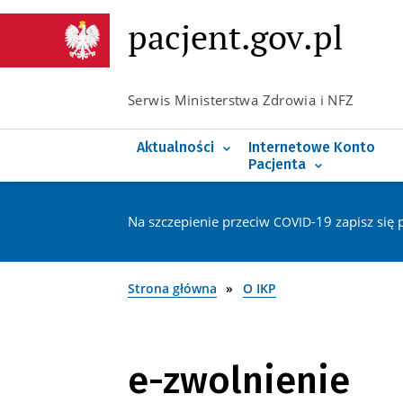
Poznaj e-receptę
pacjent.gov.pl
Co nowego na IKP
Poznaj e-skierowanie
Serwis Ministerstwa Zdrowia i NFZ
Koronawirus
Poznaj e-zwolnienie
Rejestr chorób rzadkich
Poznaj Elektroniczną
Aktualności
Internetowe Konto
Pacjenta
Na szczepienie przeciw
-19 zapisz się 
COVID
Strona główna
O IKP
e-zwolnienie