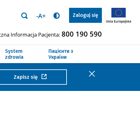
-A+
Zaloguj się
800 190 590
czna Informacja Pacjenta:
 terminów leczenia
System
Пацієнти з
zdrowia
України
Zapisz się