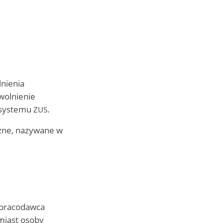
lnienia
zwolnienie
o systemu
.
ZUS
czne, nazywane w
 (pracodawca
omiast osoby